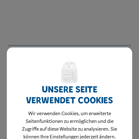
Herzlich willkommen
Waidhofen hilft
Bauen & Wohnen
Unsere Seite
Kinderbetreuung
verwendet Cookies
Jugend & Familie
Schule & Bildung
Wir verwenden Cookies, um erweiterte
Heiraten in Waidhofen
Seitenfunktionen zu ermöglichen und die
Zugriffe auf diese Website zu analysieren. Sie
Gesundheit & Soziales
können Ihre Einstellungen jederzeit ändern.