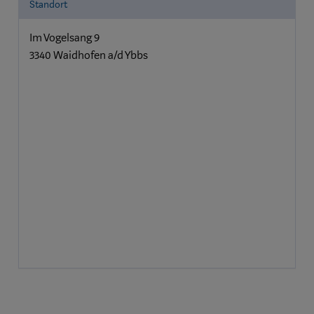
Standort
Im Vogelsang 9
3340 Waidhofen a/d Ybbs