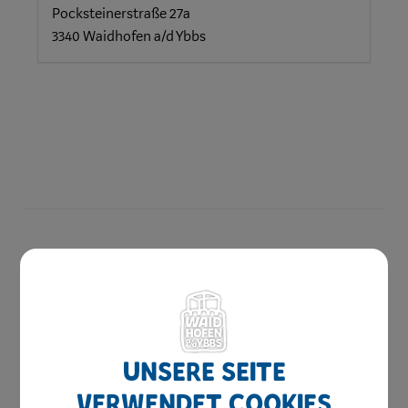
Pocksteinerstraße 27a
3340 Waidhofen a/d Ybbs
Amtswege
Online Formulare
MitarbeiterInnen
Unsere Seite
Leitbild
verwendet Cookies