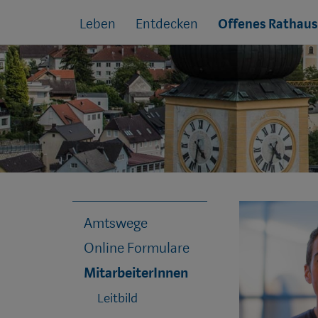
Sprungmarken
Springe
Leben
Entdecken
Offenes Rathaus
direkt
zu:
Amtswege
Online Formulare
MitarbeiterInnen
Leitbild