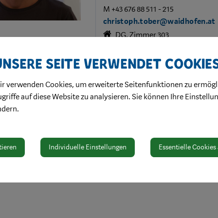
M +43 676 88 511 - 215
christoph.tober@waidhofen.at
DG, Zimmer 303
Unsere Seite verwendet Cookie
Adresse
ir verwenden Cookies, um erweiterte Seitenfunktionen zu ermögl
Oberer Stadtplatz 28
griffe auf diese Website zu analysieren. Sie können Ihre Einstellu
3340 Waidhofen a/d Ybbs
ndern.
tieren
Individuelle Einstellungen
Essentielle Cookies