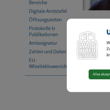
Bereiche
Digitale Amtstafel
Öffnungszeiten
Protokolle &
Publikationen
Amtssignatur
W
Zu
Zahlen und Daten
ä
EU-
Whistleblowerrichtlinie
Alles akzep