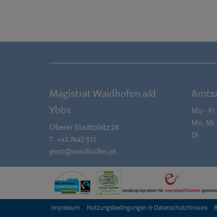
Magistrat Waidhofen a/d
Amtsz
Ybbs
Mo - Fr
Mo, Mi
Oberer Stadtplatz 28
Di
+43 7442 511
T
post@waidhofen.at
Impressum
Nutzungsbedingungen & Datenschutzhinweis
B