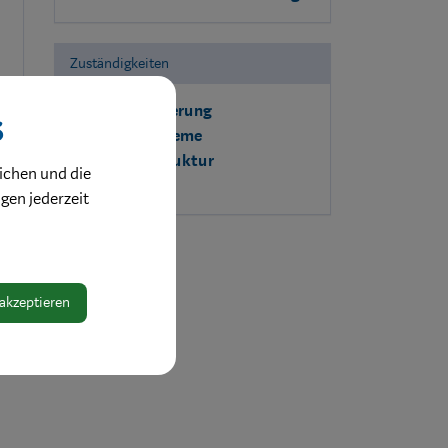
Zuständigkeiten
Datensicherung
s
ELAK-Systeme
IT-Infrastruktur
ichen und die
ngen jederzeit
 akzeptieren