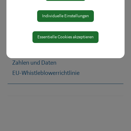
Leitbild
Bereiche
Individuelle Einstellungen
Digitale Amtstafel
Öffnungszeiten
Essentielle Cookies akzeptieren
Protokolle & Publikationen
Amtssignatur
Zahlen und Daten
EU-Whistleblowerrichtlinie