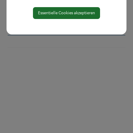
Amtssignatur
Essentielle Cookies akzeptieren
Zahlen und Daten
EU-Whistleblowerrichtlinie