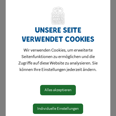
Unsere Seite
verwendet Cookies
Amtswege
Wir verwenden Cookies, um erweiterte
Online Formulare
Seitenfunktionen zu ermöglichen und die
MitarbeiterInnen
Zugriffe auf diese Website zu analysieren. Sie
können Ihre Einstellungen jederzeit ändern.
Leitbild
Bereiche
Alles akzeptieren
Digitale Amtstafel
Öffnungszeiten
Individuelle Einstellungen
Protokolle & Publikationen