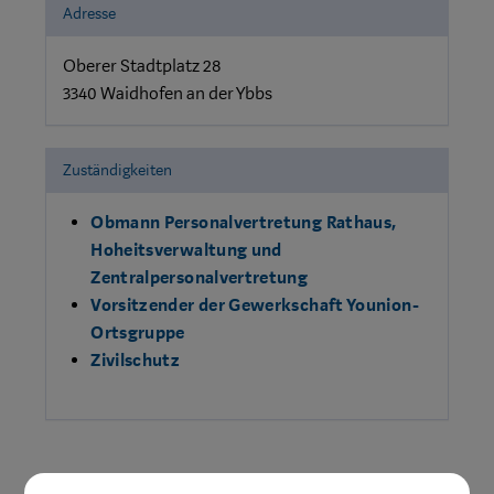
Adresse
Oberer Stadtplatz 28
3340 Waidhofen an der Ybbs
Zuständigkeiten
Obmann Personalvertretung Rathaus,
Hoheitsverwaltung und
Zentralpersonalvertretung
Vorsitzender der Gewerkschaft Younion-
Ortsgruppe
Zivilschutz