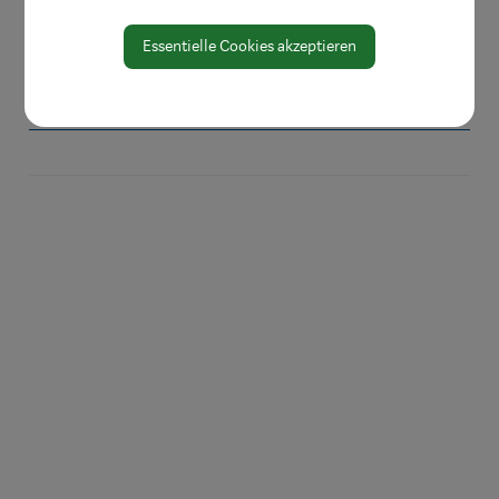
Amtssignatur
Zahlen und Daten
Essentielle Cookies akzeptieren
EU-Whistleblowerrichtlinie