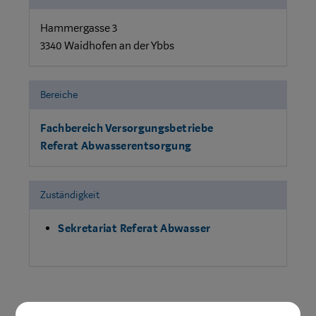
Hammergasse 3
3340 Waidhofen an der Ybbs
Bereiche
Fachbereich Versorgungsbetriebe
Referat Abwasserentsorgung
Zuständigkeit
Sekretariat Referat Abwasser