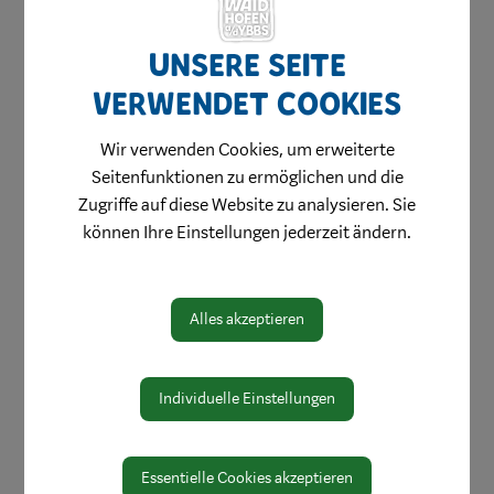
Unsere Seite
Amtswege
verwendet Cookies
Online Formulare
MitarbeiterInnen
Wir verwenden Cookies, um erweiterte
Seitenfunktionen zu ermöglichen und die
Leitbild
Zugriffe auf diese Website zu analysieren. Sie
Bereiche
können Ihre Einstellungen jederzeit ändern.
Digitale Amtstafel
Öffnungszeiten
Alles akzeptieren
Protokolle & Publikationen
Amtssignatur
Individuelle Einstellungen
Zahlen und Daten
EU-Whistleblowerrichtlinie
Essentielle Cookies akzeptieren