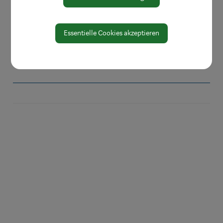
Protokolle & Publikationen
Amtssignatur
Essentielle Cookies akzeptieren
Zahlen und Daten
EU-Whistleblowerrichtlinie