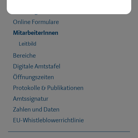
Amtswege
Online Formulare
MitarbeiterInnen
Leitbild
Bereiche
Digitale Amtstafel
Öffnungszeiten
Protokolle & Publikationen
Amtssignatur
Zahlen und Daten
EU-Whistleblowerrichtlinie