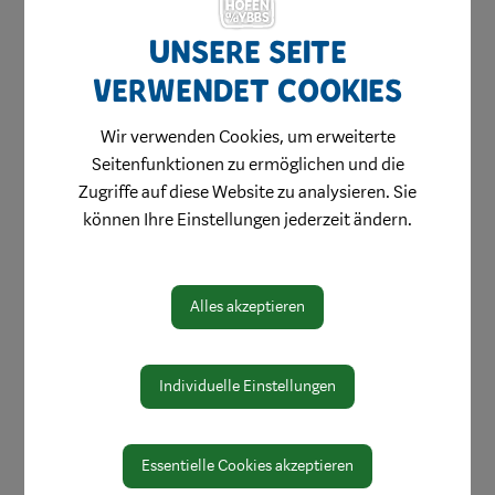
Schutzimpfungen
Unsere Seite
Seuchenbekämpfung -
Maßnahmensetzung
verwendet Cookies
Strahlenschutz
Trinkwasserüberwachung
Wir verwenden Cookies, um erweiterte
Überwachung Drogenkonsumenten
Seitenfunktionen zu ermöglichen und die
Vorzeitiger Mutterschutz -
Zugriffe auf diese Website zu analysieren. Sie
Freistellungszeugnisse
können Ihre Einstellungen jederzeit ändern.
Alles akzeptieren
Individuelle Einstellungen
Essentielle Cookies akzeptieren