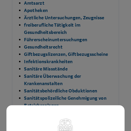
Amtsarzt
Apotheken
Ärztliche Untersuchungen, Zeugnisse
freiberufliche Tätigkeit im
Gesundheitsbereich
Führerscheinuntersuchungen
Gesundheitsrecht
Giftbezugslizenzen, Giftbezugsscheine
Infektionskrankheiten
Sanitäre Missstände
Sanitäre Überwachung der
Krankenanstalten
Sanitätsbehördliche Obduktionen
Sanitätspolizeiliche Genehmigung von
Betriebsanlagen
Sanitätsrecht
Schädlingsbekämpfung -
Maßnahmensetzung