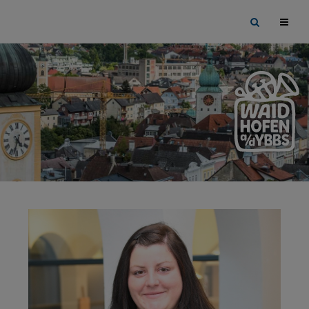
Sprungmarken
Springe
Site
direkt
search
zu:
toggle