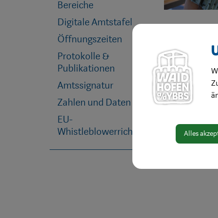
Bereiche
Digitale Amtstafel
Öffnungszeiten
Protokolle &
Publikationen
W
Zu
Amtssignatur
ä
Zahlen und Daten
EU-
Whistleblowerrichtlinie
Alles akzep