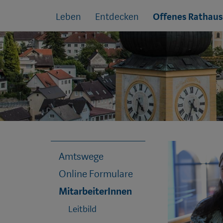
Sprungmarken
Springe
Leben
Entdecken
Offenes Rathaus
direkt
zu:
Amtswege
Online Formulare
MitarbeiterInnen
Leitbild