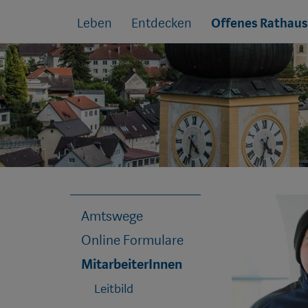
Sprungmarken
Springe
Leben
Entdecken
Offenes Rathaus
direkt
zu:
Amtswege
Online Formulare
MitarbeiterInnen
Leitbild