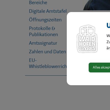
Bereiche
Digitale Amtstafel
Öffnungszeiten
Protokolle &
Publikationen
W
Zu
Amtssignatur
ä
Zahlen und Daten
EU-
Whistleblowerrichtlinie
Alles akzep