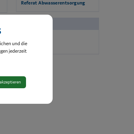
Referat Abwasserentsorgung
Zuständigkeit
s
Kläranlage
ichen und die
ngen jederzeit
 akzeptieren