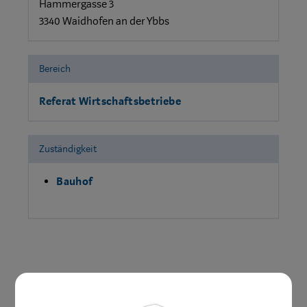
Hammergasse 3
3340 Waidhofen an der Ybbs
Bereich
Referat Wirtschaftsbetriebe
Zuständigkeit
Bauhof