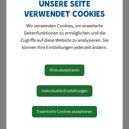
Online Formulare
Unsere Seite
MitarbeiterInnen
verwendet Cookies
Leitbild
Wir verwenden Cookies, um erweiterte
Bereiche
Seitenfunktionen zu ermöglichen und die
Zugriffe auf diese Website zu analysieren. Sie
Digitale Amtstafel
können Ihre Einstellungen jederzeit ändern.
Öffnungszeiten
Protokolle & Publikationen
Alles akzeptieren
Amtssignatur
Zahlen und Daten
Individuelle Einstellungen
EU-Whistleblowerrichtlinie
Essentielle Cookies akzeptieren