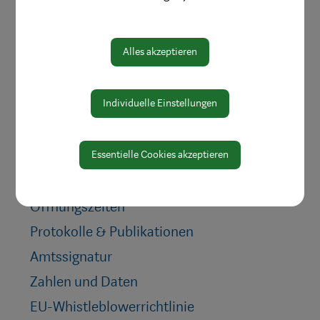
Amtswege
Alles akzeptieren
Online Formulare
MitarbeiterInnen
Individuelle Einstellungen
Leitbild
Bereiche
Essentielle Cookies akzeptieren
Digitale Amtstafel
Öffnungszeiten
Protokolle & Publikationen
Amtssignatur
Zahlen und Daten
EU-Whistleblowerrichtlinie