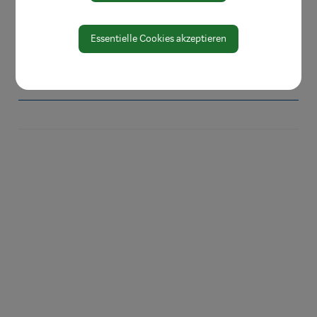
Amtssignatur
Essentielle Cookies akzeptieren
Zahlen und Daten
EU-Whistleblowerrichtlinie