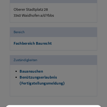
Oberer Stadtplatz 28
3340 Waidhofen a/d Ybbs
Bereich
Fachbereich Baurecht
Zuständigkeiten
Bauansuchen
Benützungserlaubnis
(Fertigstellungsmeldung)