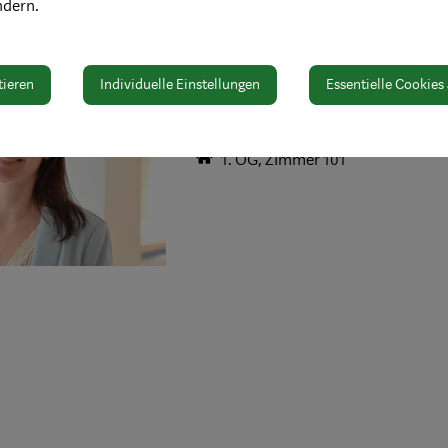
ndern.
Elisabeth Wieser
tieren
Individuelle Einstellungen
Essentielle Cookies
T +43 7442 511 - 107
elisabeth.wieser@waidhofen.at
1. OG, ZImmer 101