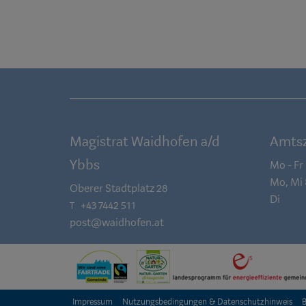
Magistrat Waidhofen a/d
Amtsz
Ybbs
Mo - Fr
Mo, Mi
Oberer Stadtplatz 28
Di
+43 7442 511
T
post@waidhofen.at
Impressum
Nutzungsbedingungen & Datenschutzhinweis
B