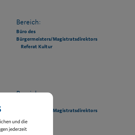
Bereich:
Büro des
Bürgermeisters/Magistratsdirektors
Referat Kultur
Bereich:
Büro des
s
Bürgermeisters/Magistratsdirektors
ichen und die
ngen jederzeit