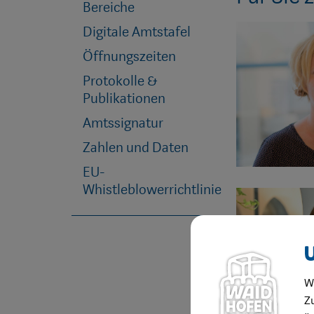
Bereiche
Digitale Amtstafel
Öffnungszeiten
Protokolle &
Publikationen
Amtssignatur
Zahlen und Daten
EU-
Whistleblowerrichtlinie
W
Zu