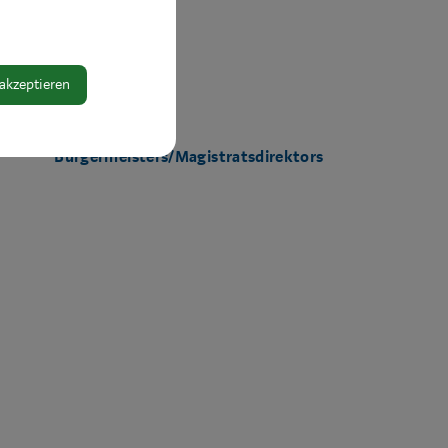
 akzeptieren
Bereich:
Büro des
Bürgermeisters/Magistratsdirektors