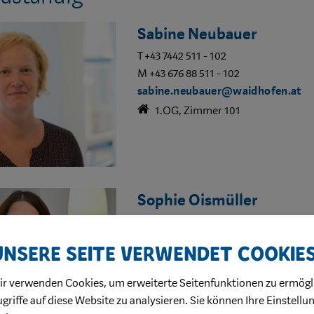
Sabine Neubauer
T +43 7442 511 - 102
M +43 676 88 511 - 102
sabine.neubauer@waidhofen.at
1.OG, Zimmer 101
Sophie Oismüller
T +43 7442 511 - 107
sophie.oismueller@waidhofen.at
Unsere Seite verwendet Cookie
derzeit in Karenz
ir verwenden Cookies, um erweiterte Seitenfunktionen zu ermögl
griffe auf diese Website zu analysieren. Sie können Ihre Einstellu