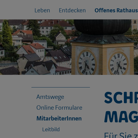
Sprungmarken
Springe
Leben
Entdecken
Offenes Rathaus
direkt
zu:
Sch
Amtswege
Online Formulare
Mag
MitarbeiterInnen
Leitbild
Für Sie 