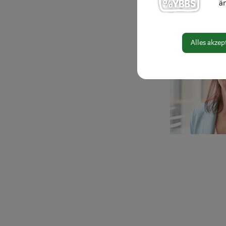
ä
Alles akzep