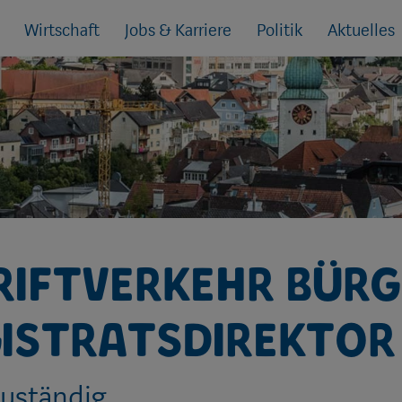
Wirtschaft
Jobs & Karriere
Politik
Aktuelles
riftverkehr Bürg
istratsdirektor
zuständig