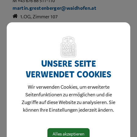
M +43 676 88 511-110
martin.grestenberger@waidhofen.at
1.OG, Zimmer 107
Bereich:
Fachbereich Finanzen, Abgaben, Controlling
Unsere Seite
verwendet Cookies
Wir verwenden Cookies, um erweiterte
Seitenfunktionen zu ermöglichen und die
Zugriffe auf diese Website zu analysieren. Sie
Amtswege
können Ihre Einstellungen jederzeit ändern.
Online Formulare
MitarbeiterInnen
Alles akzeptieren