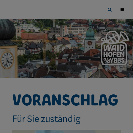
Sprungmarken
Springe
Site
direkt
search
zu:
toggle
Voranschlag
Für Sie zuständig