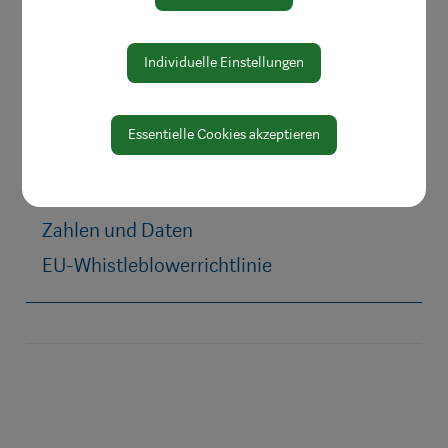
Leitbild
Bereiche
Individuelle Einstellungen
Digitale Amtstafel
Öffnungszeiten
Essentielle Cookies akzeptieren
Protokolle & Publikationen
Amtssignatur
Zahlen und Daten
EU-Whistleblowerrichtlinie