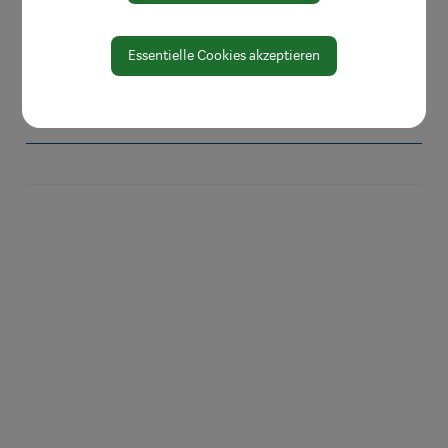
Wirtschaft
Karriere & Fortbildung
Essentielle Cookies akzeptieren
Eigenen Verein gründen
Veranstaltungen