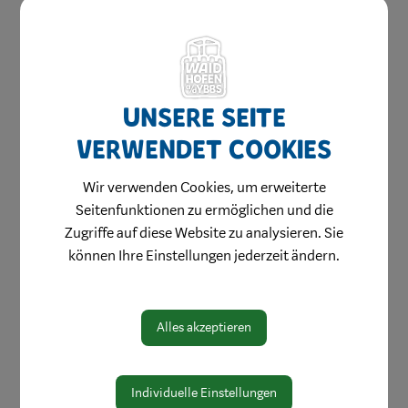
Gesundheit & Soziales
Mobilität & Anreise
Umwelt & Energie
Vereine
Unsere Seite
Sport & Freizeit
verwendet Cookies
Tradition
Wir verwenden Cookies, um erweiterte
Musik
Seitenfunktionen zu ermöglichen und die
Kinder & Jugend
Zugriffe auf diese Website zu analysieren. Sie
Im Alter
können Ihre Einstellungen jederzeit ändern.
Kunst & Kultur
Pflege & Soziales
Alles akzeptieren
Feuerwehren & Rettung
Umwelt & Mobilität
Individuelle Einstellungen