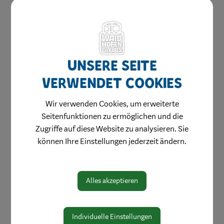
Jugend & Familie
Schule & Bildung
Heiraten in Waidhofen
Gesundheit & Soziales
Unsere Seite
Ärzte & Dienstleister
verwendet Cookies
Apothekendienste
Wir verwenden Cookies, um erweiterte
Medizinische Einrichtungen
Seitenfunktionen zu ermöglichen und die
Notfall
Zugriffe auf diese Website zu analysieren. Sie
Pflege
können Ihre Einstellungen jederzeit ändern.
Sozialdienste
Gesunde Gemeinde
Alles akzeptieren
Integration
Friedhofsplan
Individuelle Einstellungen