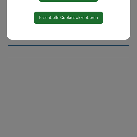
Mobilität & Anreise
Umwelt & Energie
Essentielle Cookies akzeptieren
Vereine
Veranstaltungen