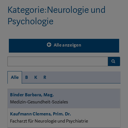
Kategorie:Neurologie und
Psychologie
Alle anzeigen
FILTER
Alle
B
K
R
Name
Branche
Binder Barbara, Mag.
Medizin-Gesundheit-Soziales
Kaufmann Clemens, Prim. Dr.
Facharzt für Neurologie und Psychiatrie