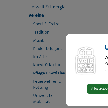
Umwelt & Energie
Vereine
Sport & Freizeit
Tradition
Musik
Kinder & Jugend
Im Alter
W
Zu
Kunst & Kultur
ä
Pflege & Soziales
Feuerwehren &
Rettung
Alles akzep
Umwelt &
Mobilität