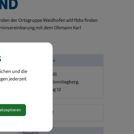
nd
unden der Ortsgruppe Waidhofen a/d Ybbs finden
erminvereinbarung mit dem Obmann Karl
s
Obmann / Obfrau
ichen und die
Karl Szuchomelli
ngen jederzeit
3332 Rosenau/Sonntagberg,
Sonnensiedlung 12
 akzeptieren
ZVR: 104873432
Standort