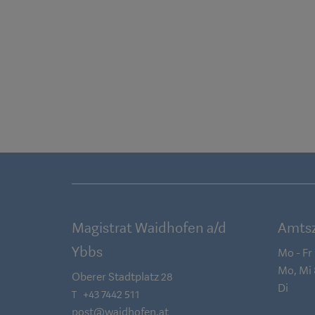
Magistrat Waidhofen a/d
Amtsz
Ybbs
Mo - Fr
Mo, Mi
Oberer Stadtplatz 28
Di
+43 7442 511
T
post@waidhofen.at