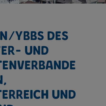
n/Ybbs des
fer- und
tenverbande
n,
terreich und