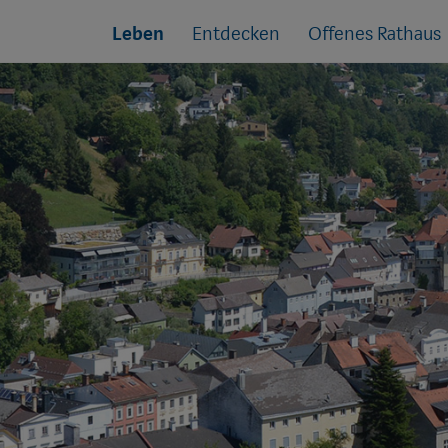
Sprungmarken
Springe
Leben
Entdecken
Offenes Rathaus
direkt
zu: