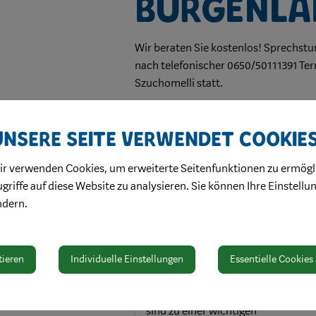
Burgenla
Wir beraten Sie kostenlos! Sprechst
nach telefonischer 0650/50111391 T
Szuchomelli statt.
Unsere Seite verwendet Cookie
Kontakt
ir verwenden Cookies, um erweiterte Seitenfunktionen zu ermögl
M +43(0)650 5011391
griffe auf diese Website zu analysieren. Sie können Ihre Einstellu
karl@szuchomelli.com
ndern.
http://www.kobv.at
tieren
Individuelle Einstellungen
Essentielle Cookies
Öffnungszeiten
Die regionalen Beratungsdienste
sind zu einer wichtigen