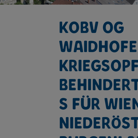
KOBV OG
Waidhofe
Kriegsop
Behinder
s für Wie
Niederös