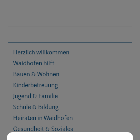
Herzlich willkommen
Waidhofen hilft
Bauen & Wohnen
Kinderbetreuung
Jugend & Familie
Schule & Bildung
Heiraten in Waidhofen
Gesundheit & Soziales
Mobilität & Anreise