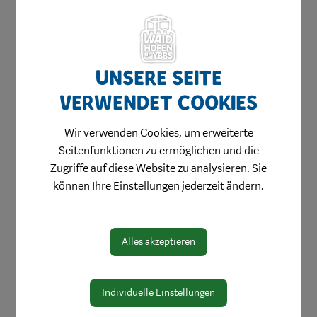
Umwelt & Energie
Vereine
Unsere Seite
Sport & Freizeit
verwendet Cookies
Tradition
Musik
Wir verwenden Cookies, um erweiterte
Kinder & Jugend
Seitenfunktionen zu ermöglichen und die
Zugriffe auf diese Website zu analysieren. Sie
Im Alter
können Ihre Einstellungen jederzeit ändern.
Kunst & Kultur
Pflege & Soziales
Alles akzeptieren
Feuerwehren & Rettung
Umwelt & Mobilität
Wirtschaft
Individuelle Einstellungen
Karriere & Fortbildung