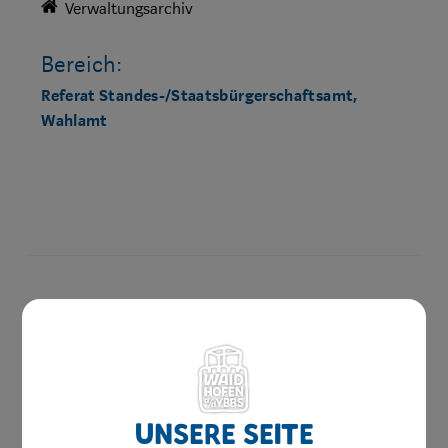
Verwaltungsarchiv
Bereich:
Referat Standes-/Staatsbürgerschaftsamt,
Wahlamt
Die Region
Stadtgeschichte
Aktivitäten
Unsere Seite
Sehenswertes