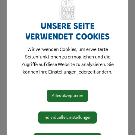
Unsere Seite
verwendet Cookies
Gabriela Prager
T +43 7442 511-241
Wir verwenden Cookies, um erweiterte
gabriela.prager@waidhofen.at
Seitenfunktionen zu ermöglichen und die
Rathaus, Erdgeschoß
Zugriffe auf diese Website zu analysieren. Sie
können Ihre Einstellungen jederzeit ändern.
Bereich:
Referat Standes-/Staatsbürgerschaftsamt,
Alles akzeptieren
Wahlamt
Individuelle Einstellungen