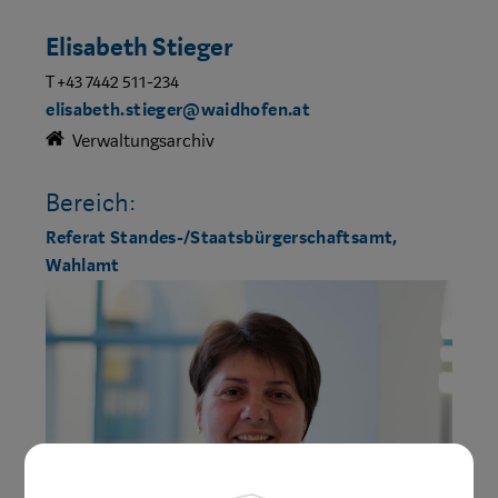
Elisabeth Stieger
T +43 7442 511-234
elisabeth.stieger@waidhofen.at
Verwaltungsarchiv
Bereich:
Referat Standes-/Staatsbürgerschaftsamt,
Wahlamt