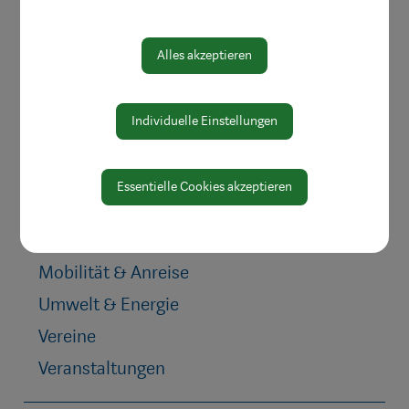
Herzlich willkommen
Waidhofen hilft
Alles akzeptieren
Bauen & Wohnen
Kinderbetreuung
Individuelle Einstellungen
Jugend & Familie
Schule & Bildung
Essentielle Cookies akzeptieren
Heiraten in Waidhofen
Gesundheit & Soziales
Mobilität & Anreise
Umwelt & Energie
Vereine
Veranstaltungen