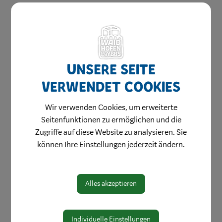
Jugend & Familie
Schule & Bildung
Heiraten in Waidhofen
Gesundheit & Soziales
Unsere Seite
Ärzte & Dienstleister
verwendet Cookies
Apothekendienste
Wir verwenden Cookies, um erweiterte
Medizinische Einrichtungen
Seitenfunktionen zu ermöglichen und die
Notfall
Zugriffe auf diese Website zu analysieren. Sie
können Ihre Einstellungen jederzeit ändern.
Pflege
Sozialdienste
Gesunde Gemeinde
Alles akzeptieren
Integration
Friedhofsplan
Individuelle Einstellungen