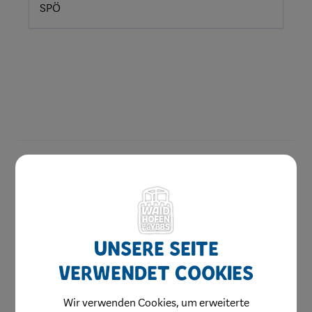
SPÖ
Berichte & Protokolle
Politische Akteure
Unsere Seite
Bürgermeister
verwendet Cookies
Vizebürgermeister
Gemeinderat
Wir verwenden Cookies, um erweiterte