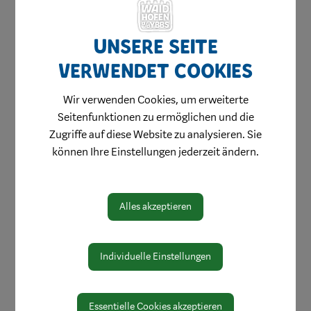
Sport & Freizeit
Tradition
Unsere Seite
Musik
verwendet Cookies
Kinder & Jugend
Wir verwenden Cookies, um erweiterte
Im Alter
Seitenfunktionen zu ermöglichen und die
Kunst & Kultur
Zugriffe auf diese Website zu analysieren. Sie
können Ihre Einstellungen jederzeit ändern.
Pflege & Soziales
Feuerwehren & Rettung
Umwelt & Mobilität
Alles akzeptieren
Wirtschaft
Karriere & Fortbildung
Individuelle Einstellungen
Eigenen Verein gründen
Veranstaltungen
Essentielle Cookies akzeptieren