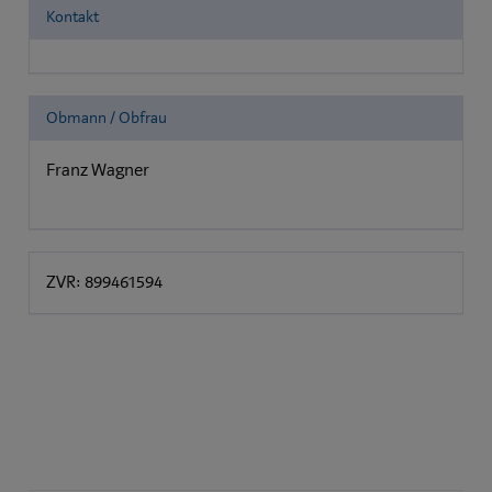
Kontakt
Obmann / Obfrau
Franz Wagner
ZVR: 899461594