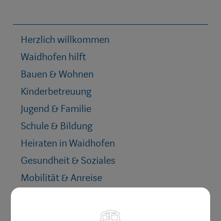
Herzlich willkommen
Waidhofen hilft
Bauen & Wohnen
Kinderbetreuung
Jugend & Familie
Schule & Bildung
Heiraten in Waidhofen
Gesundheit & Soziales
Mobilität & Anreise
Umwelt & Energie
Vereine