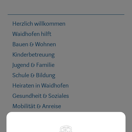
Herzlich willkommen
Waidhofen hilft
Bauen & Wohnen
Kinderbetreuung
Jugend & Familie
Schule & Bildung
Heiraten in Waidhofen
Gesundheit & Soziales
Mobilität & Anreise
Umwelt & Energie
Vereine