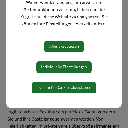
Ihre Sozialen Netzwerke. Gute und geplante Inhalte sind
Wir verwenden Cookies, um erweiterte
gefragt, die bei Kunden und Suchmaschinen
Seitenfunktionen zu ermöglichen und die
gleichermaßen punkten!
Zugriffe auf diese Website zu analysieren. Sie
können Ihre Einstellungen jederzeit ändern.
Eventmanagement
Wir realisieren das perfekte Event ganz nach Ihren
Vorstellungen. Mit uns als Gesamtabwickler haben Sie
Alles akzeptieren
den perfekten Partner für die Planung und Durchführung
einer gelungenen Veranstaltung in ganz Österreich.
Individuelle Einstellungen
Essentielle Cookies akzeptieren
Ihre Vorstellungen, wie Ihre Veranstaltung ablaufen soll,
kombiniert mit unserer jahrzehntelangen Erfahrung,
ergibt das beste Resultat: ein perfektes Event, von dem
Sie und Ihre Gäste lange schwärmen werden! Von
Feierlichkeiten im privaten Kreis über große Firmenfeiern