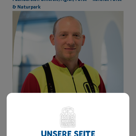
& Naturpark
Patrick Stieger
M +43 676 88 511 - 402
post.umwelt@waidhofen.at
Unsere Seite
DG, Zimmer 305