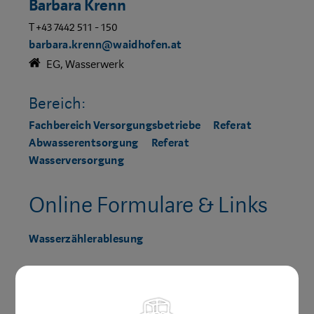
Barbara Krenn
T +43 7442 511 - 150
barbara.krenn@waidhofen.at
EG, Wasserwerk
Bereich:
Fachbereich Versorgungsbetriebe
Referat
Abwasserentsorgung
Referat
Wasserversorgung
Online Formulare & Links
Wasserzählerablesung