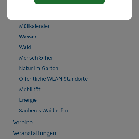
Die gelbe Formel
Müllsammelinsel
Müllkalender
Wasser
Wald
Mensch & Tier
Natur im Garten
Öffentliche WLAN Standorte
Mobilität
Energie
Sauberes Waidhofen
Vereine
Veranstaltungen