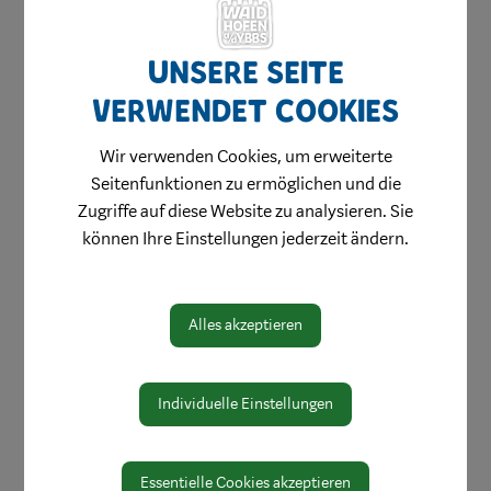
Unsere Seite
Herzlich willkommen
verwendet Cookies
Waidhofen hilft
Wir verwenden Cookies, um erweiterte
Bauen & Wohnen
Seitenfunktionen zu ermöglichen und die
Kinderbetreuung
Zugriffe auf diese Website zu analysieren. Sie
Jugend & Familie
können Ihre Einstellungen jederzeit ändern.
Schule & Bildung
Heiraten in Waidhofen
Alles akzeptieren
Gesundheit & Soziales
Mobilität & Anreise
Individuelle Einstellungen
Umwelt & Energie
Wertstoffe
Essentielle Cookies akzeptieren