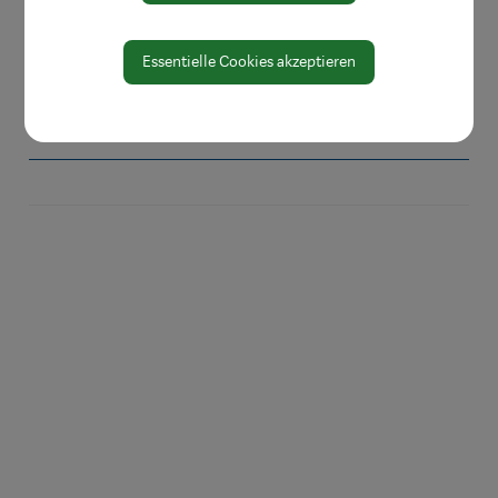
Wirtschaft
Karriere & Fortbildung
Essentielle Cookies akzeptieren
Eigenen Verein gründen
Veranstaltungen