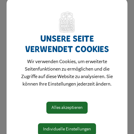
Gesundheit & Soziales
Mobilität & Anreise
Umwelt & Energie
Vereine
Unsere Seite
Sport & Freizeit
verwendet Cookies
Tradition
Wir verwenden Cookies, um erweiterte
Musik
Seitenfunktionen zu ermöglichen und die
Kinder & Jugend
Zugriffe auf diese Website zu analysieren. Sie
Im Alter
können Ihre Einstellungen jederzeit ändern.
Kunst & Kultur
Pflege & Soziales
Alles akzeptieren
Feuerwehren & Rettung
Umwelt & Mobilität
Individuelle Einstellungen