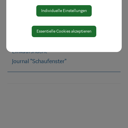
Wohlfühlen
Beraten & Informieren
Individuelle Einstellungen
Märkte besuchen
Direktvermarkter
Essentielle Cookies akzeptieren
Einkaufsgutscheine
Einkaufsnacht
Journal "Schaufenster"