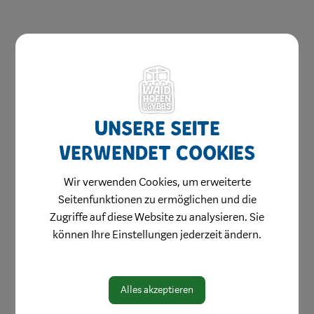
Aktuelles & Angebote
Unsere Seite
Bestellung Einkaufsgutscheine
verwendet Cookies
Weihnachtsgewinnspiel
Wir verwenden Cookies, um erweiterte
Stellenangebote
Seitenfunktionen zu ermöglichen und die
Innenstadtbroschüre
Zugriffe auf diese Website zu analysieren. Sie
können Ihre Einstellungen jederzeit ändern.
Einkaufen
Genießen
Alles akzeptieren
Wohnen & Werken