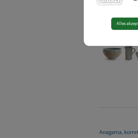
Alles akzep
Anagama, kommt