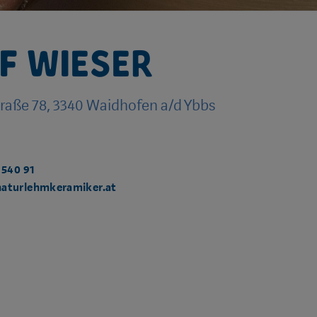
f Wieser
traße 78, 3340 Waidhofen a/d Ybbs
 540 91
aturlehmkeramiker.at