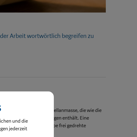
der Arbeit wortwörtlich begreifen zu
rgie Porzellan
s
ezeptur hergestellte Porzellanmasse, die wie die
ioenergetische Beifügungen enthält. Eine
ichen und die
st das auf der Töpferscheibe frei gedrehte
ngen jederzeit