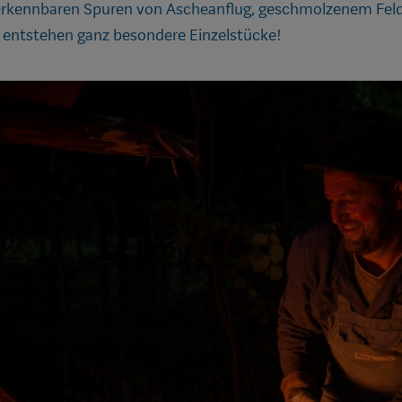
rkennbaren Spuren von Ascheanflug, geschmolzenem Felds
entstehen ganz besondere Einzelstücke!