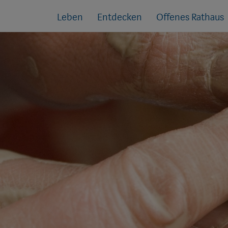
Sprungmarken
Springe
Leben
Entdecken
Offenes Rathaus
direkt
zu: