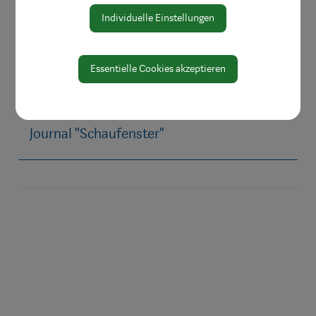
Beraten & Informieren
Individuelle Einstellungen
Märkte besuchen
Direktvermarkter
Essentielle Cookies akzeptieren
Einkaufsgutscheine
Einkaufsnacht
Journal "Schaufenster"