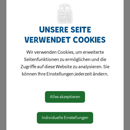
Unsere Seite
verwendet Cookies
Amtswege
Wir verwenden Cookies, um erweiterte
Online Formulare
Seitenfunktionen zu ermöglichen und die
MitarbeiterInnen
Zugriffe auf diese Website zu analysieren. Sie
Leitbild
können Ihre Einstellungen jederzeit ändern.
Bereiche
Digitale Amtstafel
Alles akzeptieren
Öffnungszeiten
Protokolle & Publikationen
Individuelle Einstellungen
Amtssignatur