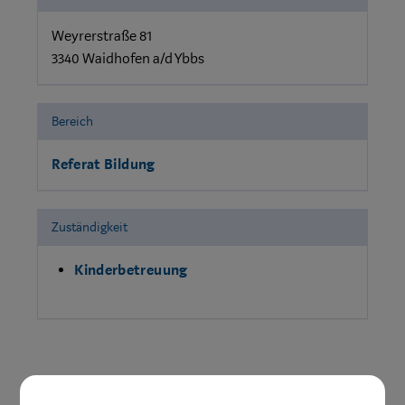
Weyrerstraße 81
3340 Waidhofen a/d Ybbs
Bereich
Referat Bildung
Zuständigkeit
Kinderbetreuung