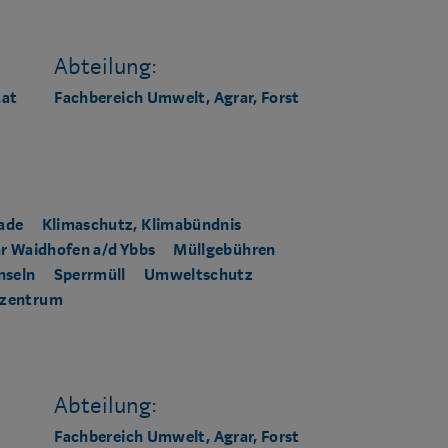
Abteilung:
.at
Fachbereich Umwelt, Agrar, Forst
rade
Klimaschutz, Klimabündnis
r Waidhofen a/d Ybbs
Müllgebühren
nseln
Sperrmüll
Umweltschutz
fzentrum
Abteilung:
Fachbereich Umwelt, Agrar, Forst