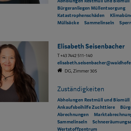
Abholungen Restmüll und Biomüll
Bürgeranliegen Müllentsorgung
Katastrophenschäden
Klimabün
Müllsäcke
Sammelinseln
Sper
Elisabeth Seisenbacher
T +43 7442 511-140
elisabeth.seisenbacher@waidhofe
DG, Zimmer 305
Zuständigkeiten
Abholungen Restmüll und Biomüll
Ankaufsbeihilfe Zuchttiere
Bürg
Abrechnungen
Marktabrechnun
Sammelinseln
Schneeräumungs​a
Wertstoffzentrum