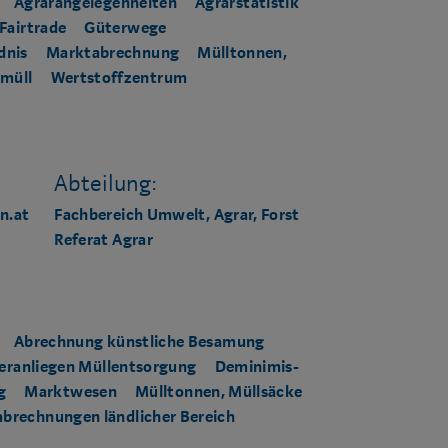
Agrarangelegenheiten
Agrarstatistik
Fairtrade
Güterwege
dnis
Marktabrechnung
Mülltonnen,
rmüll
Wertstoffzentrum
Abteilung:
n.at
Fachbereich Umwelt, Agrar, Forst
Referat Agrar
Abrechnung künstliche Besamung
eranliegen Müllentsorgung
Deminimis-
g
Marktwesen
Mülltonnen, Müllsäcke
brechnungen ländlicher Bereich