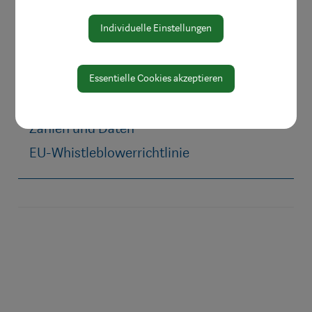
Bereiche
Individuelle Einstellungen
Digitale Amtstafel
Öffnungszeiten
Protokolle & Publikationen
Essentielle Cookies akzeptieren
Amtssignatur
Zahlen und Daten
EU-Whistleblowerrichtlinie