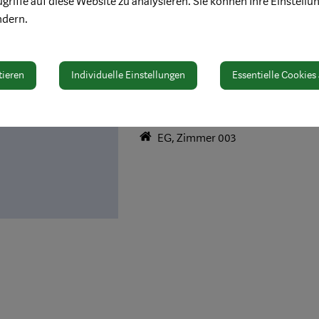
griffe auf diese Website zu analysieren. Sie können Ihre Einstellu
ndern.
Brigitte Schagerl
tieren
Individuelle Einstellungen
Essentielle Cookies
T +43 7442 511-332
brigitte.schagerl@waidhofen.at
EG, Zimmer 003