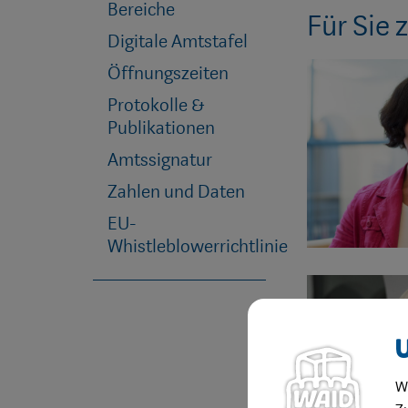
Bereiche
Für Sie 
Digitale Amtstafel
Öffnungszeiten
Protokolle &
Publikationen
Amtssignatur
Zahlen und Daten
EU-
Whistleblowerrichtlinie
W