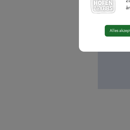
Zu
ä
Alles akzep