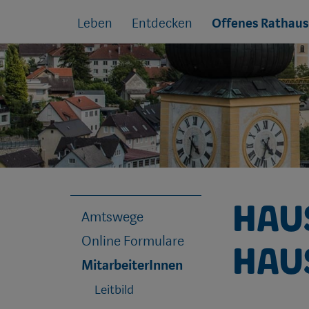
Sprungmarken
Springe
Leben
Entdecken
Offenes Rathaus
direkt
zu:
Hau
Amtswege
Online Formulare
Hau
MitarbeiterInnen
Leitbild