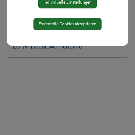
Individuelle Einstellungen
Öffnungszeiten
Protokolle & Publikationen
Essentielle Cookies akzeptieren
Amtssignatur
Zahlen und Daten
EU-Whistleblowerrichtlinie