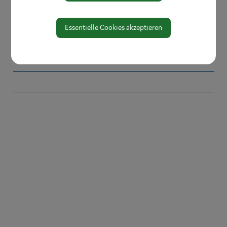
Amtssignatur
Essentielle Cookies akzeptieren
Zahlen und Daten
EU-Whistleblowerrichtlinie