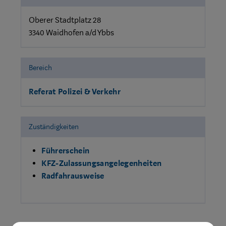
Oberer Stadtplatz 28
3340 Waidhofen a/d Ybbs
Bereich
Referat Polizei & Verkehr
Zuständigkeiten
Führerschein
KFZ-Zulassungs​angelegen​heiten
Radfahrausweise