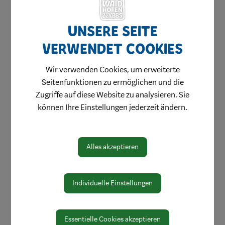
Unsere Seite
Amtswege
verwendet Cookies
Online Formulare
MitarbeiterInnen
Wir verwenden Cookies, um erweiterte
Seitenfunktionen zu ermöglichen und die
Leitbild
Zugriffe auf diese Website zu analysieren. Sie
Bereiche
können Ihre Einstellungen jederzeit ändern.
Digitale Amtstafel
Öffnungszeiten
Alles akzeptieren
Protokolle & Publikationen
Amtssignatur
Individuelle Einstellungen
Zahlen und Daten
EU-Whistleblowerrichtlinie
Essentielle Cookies akzeptieren