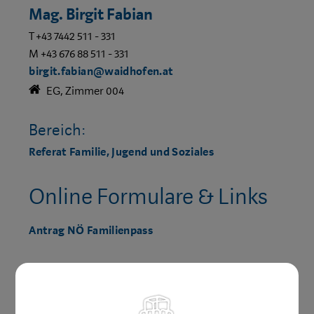
Mag. Birgit Fabian
T +43 7442 511 - 331
M +43 676 88 511 - 331
birgit.fabian@waidhofen.at
EG, Zimmer 004
Bereich:
Referat Familie, Jugend und Soziales
Online Formulare & Links
Antrag NÖ Familienpass