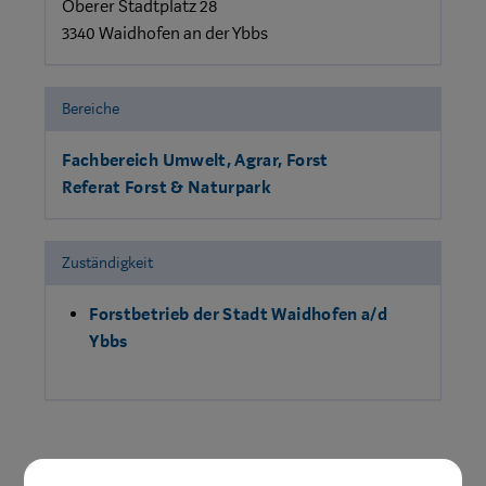
Oberer Stadtplatz 28
3340 Waidhofen an der Ybbs
Bereiche
Fachbereich Umwelt, Agrar, Forst
Referat Forst & Naturpark
Zuständigkeit
Forstbetrieb der Stadt Waidhofen a/d
Ybbs