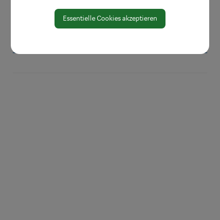
Amtssignatur
Zahlen und Daten
Essentielle Cookies akzeptieren
EU-Whistleblowerrichtlinie