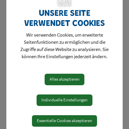
Amtswege
Unsere Seite
Online Formulare
verwendet Cookies
MitarbeiterInnen
Wir verwenden Cookies, um erweiterte
Leitbild
Seitenfunktionen zu ermöglichen und die
Zugriffe auf diese Website zu analysieren. Sie
Bereiche
können Ihre Einstellungen jederzeit ändern.
Digitale Amtstafel
Öffnungszeiten
Alles akzeptieren
Protokolle & Publikationen
Amtssignatur
Individuelle Einstellungen
Zahlen und Daten
EU-Whistleblowerrichtlinie
Essentielle Cookies akzeptieren