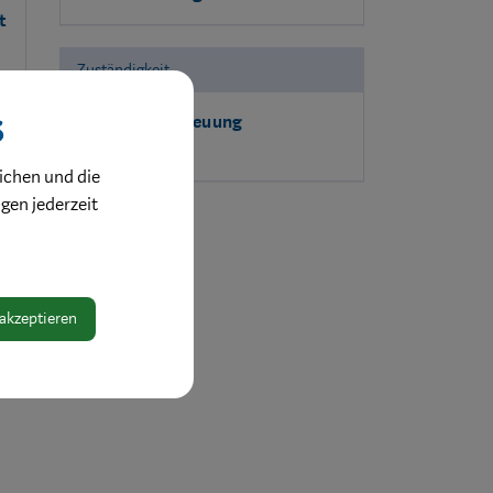
t
Zuständigkeit
s
Kinderbetreuung
ichen und die
ngen jederzeit
 akzeptieren