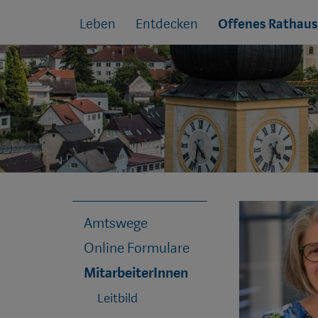
Sprungmarken
Springe
Leben
Entdecken
Offenes Rathaus
direkt
zu:
Amtswege
Online Formulare
MitarbeiterInnen
Leitbild