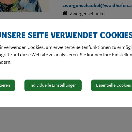
zwergenschaukel@waidhofen.a
Zwergenschaukel
Unsere Seite verwendet Cookie
Adresse
ir verwenden Cookies, um erweiterte Seitenfunktionen zu ermögl
Weyrerstraße 81
griffe auf diese Website zu analysieren. Sie können Ihre Einstellu
3340 Waidhofen a/d Ybbs
ndern.
tieren
Individuelle Einstellungen
Essentielle Cookies