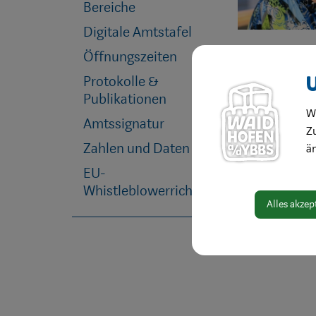
Bereiche
Digitale Amtstafel
Öffnungszeiten
Protokolle &
Publikationen
W
Amtssignatur
Zu
Zahlen und Daten
ä
EU-
Whistleblowerrichtlinie
Alles akzep