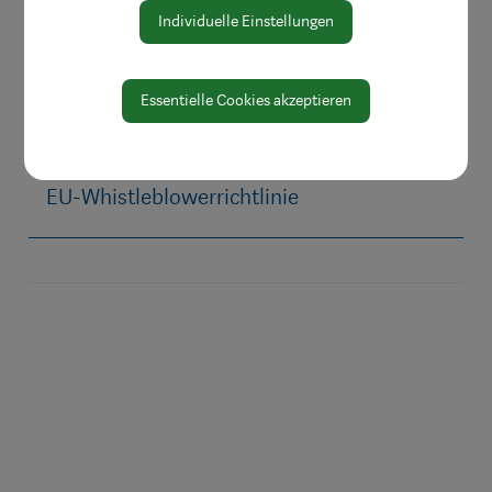
Digitale Amtstafel
Individuelle Einstellungen
Öffnungszeiten
Protokolle & Publikationen
Essentielle Cookies akzeptieren
Amtssignatur
Zahlen und Daten
EU-Whistleblowerrichtlinie