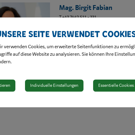
Mag. Birgit Fabian
T +43 7442 511 - 331
M +43 676 88 511 - 331
Unsere Seite verwendet Cookie
birgit.fabian@waidhofen.at
EG, Zimmer 004
ir verwenden Cookies, um erweiterte Seitenfunktionen zu ermögl
griffe auf diese Website zu analysieren. Sie können Ihre Einstellu
ndern.
tieren
Individuelle Einstellungen
Essentielle Cookies