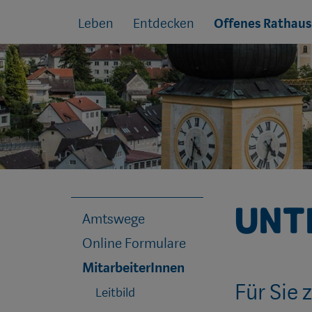
Sprungmarken
Springe
Leben
Entdecken
Offenes Rathaus
direkt
zu:
Unte
Amtswege
Online Formulare
MitarbeiterInnen
Für Sie 
Leitbild