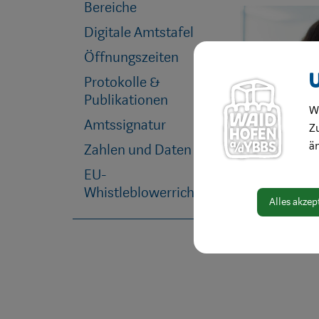
Bereiche
Digitale Amtstafel
Öffnungszeiten
Protokolle &
Publikationen
W
Amtssignatur
Zu
ä
Zahlen und Daten
EU-
Whistleblowerrichtlinie
Alles akzep