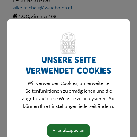
T +43 7442 511-106
silke.michels@waidhofen.at
1.OG, Zimmer 106
Abteilung:
Öffentlichkeitsarbeit und Kommunikation
Unsere Seite
Zuständigkeiten
verwendet Cookies
KinderUNIversum
Öffentlichkeitsarbeit
Social
Media
Website
Wir verwenden Cookies, um erweiterte
Seitenfunktionen zu ermöglichen und die
Zugriffe auf diese Website zu analysieren. Sie
können Ihre Einstellungen jederzeit ändern.
Alles akzeptieren