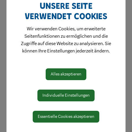
Unsere Seite
Bereiche
verwendet Cookies
Digitale Amtstafel
Öffnungszeiten
Wir verwenden Cookies, um erweiterte
Seitenfunktionen zu ermöglichen und die
Protokolle & Publikationen
Zugriffe auf diese Website zu analysieren. Sie
Amtssignatur
können Ihre Einstellungen jederzeit ändern.
Zahlen und Daten
EU-Whistleblowerrichtlinie
Alles akzeptieren
Interaktiver Stadtplan
Individuelle Einstellungen
Broschüren & Karten
Essentielle Cookies akzeptieren