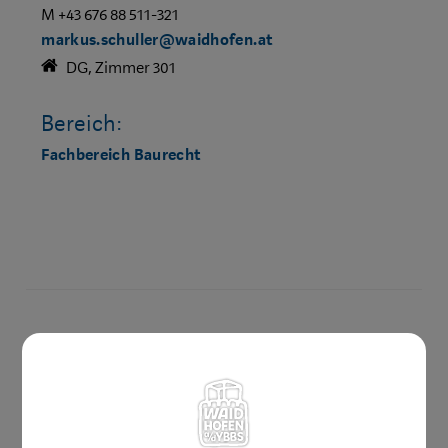
M +43 676 88 511-321
markus.schuller@waidhofen.at
DG, Zimmer 301
Bereich:
Fachbereich Baurecht
Amtswege
Online Formulare
MitarbeiterInnen